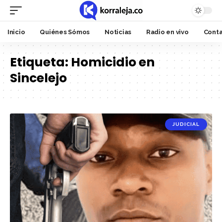
Inicio
Quiénes Sómos
Noticias
Radio en vivo
Cont
Etiqueta:
Homicidio en
Sincelejo
JUDICIAL