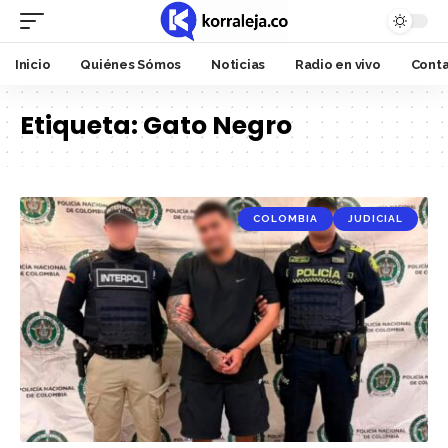
Inicio
Quiénes Sómos
Noticias
Radio en vivo
Cont
Etiqueta:
Gato Negro
COLOMBIA
JUDICIAL