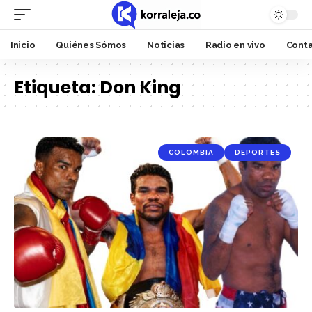
Inicio
Quiénes Sómos
Noticias
Radio en vivo
Cont
Etiqueta:
Don King
COLOMBIA
DEPORTES