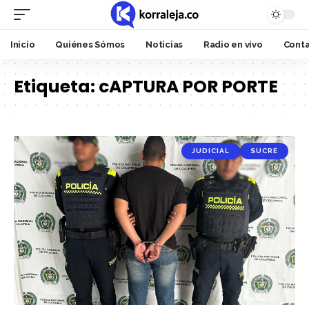
Inicio
Quiénes Sómos
Noticias
Radio en vivo
Cont
Etiqueta:
cAPTURA POR PORTE
JUDICIAL
SUCRE