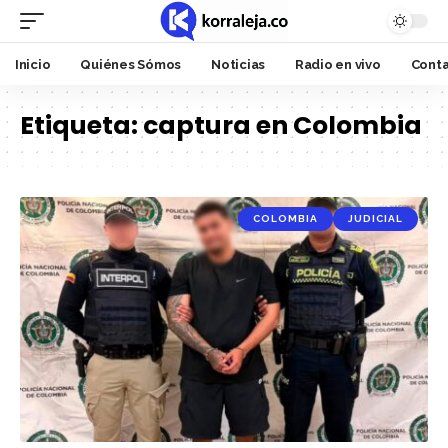
Inicio
Quiénes Sómos
Noticias
Radio en vivo
Cont
Etiqueta:
captura en Colombia
COLOMBIA
JUDICIAL