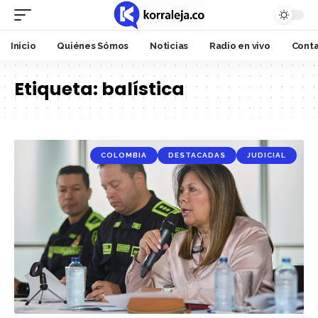
Inicio
Quiénes Sómos
Noticias
Radio en vivo
Cont
Etiqueta:
balística
COLOMBIA
DESTACADAS
JUDICIAL