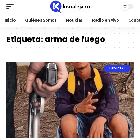
Inicio
Quiénes Sómos
Noticias
Radio en vivo
Cont
Etiqueta:
arma de fuego
JUDICIAL