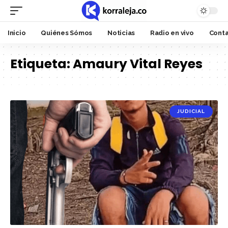
Inicio
Quiénes Sómos
Noticias
Radio en vivo
Cont
Etiqueta:
Amaury Vital Reyes
JUDICIAL