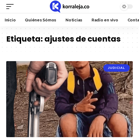
Inicio
Quiénes Sómos
Noticias
Radio en vivo
Cont
Etiqueta:
ajustes de cuentas
JUDICIAL