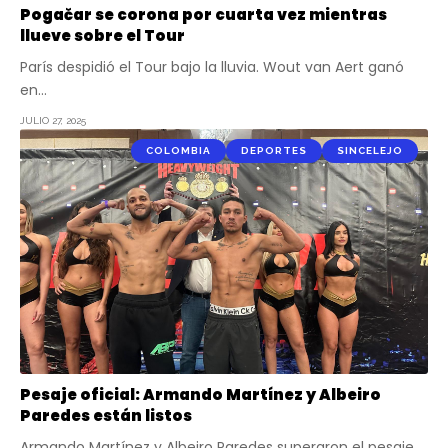
Pogačar se corona por cuarta vez mientras
llueve sobre el Tour
París despidió el Tour bajo la lluvia. Wout van Aert ganó
en…
JULIO 27, 2025
COLOMBIA
DEPORTES
SINCELEJO
Pesaje oficial: Armando Martínez y Albeiro
Paredes están listos
Armando Martínez y Albeiro Paredes superaron el pesaje