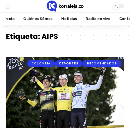
Inicio
Quiénes Sómos
Noticias
Radio en vivo
Cont
Etiqueta:
AIPS
COLOMBIA
DEPORTES
RECOMENDADOS