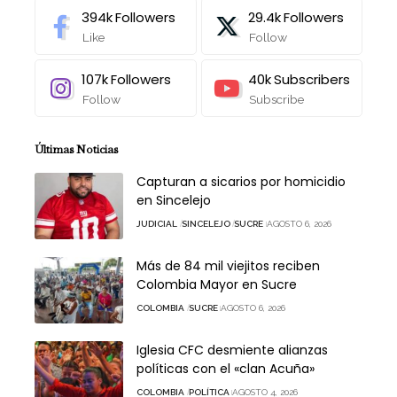
394k
Followers
29.4k
Followers
Like
Follow
107k
Followers
40k
Subscribers
Follow
Subscribe
Últimas Noticias
Capturan a sicarios por homicidio
en Sincelejo
JUDICIAL
SINCELEJO
SUCRE
AGOSTO 6, 2026
Más de 84 mil viejitos reciben
Colombia Mayor en Sucre
COLOMBIA
SUCRE
AGOSTO 6, 2026
Iglesia CFC desmiente alianzas
políticas con el «clan Acuña»
COLOMBIA
POLÍTICA
AGOSTO 4, 2026