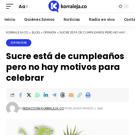
Aa
Font
Resizer
Inicio
Quiénes Sómos
Noticias
Radio en vivo
Cont
KORRALEJA.CO
>
BLOG
>
OPINIÓN
>
SUCRE ESTÁ DE CUMPLEAÑOS PERO NO HAY MOTIVOS PARA CELEBRAR
OPINIÓN
Sucre está de cumpleaños
pero no hay motivos para
celebrar
BY
REDACCIÓN KORRALEJA.CO
PUBLISHED MARZO 1, 2016