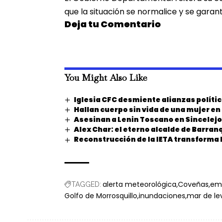
que la situación se normalice y se garan
Deja tu Comentario
You Might Also Like
Iglesia CFC desmiente alianzas polític
Hallan cuerpo sin vida de una mujer e
Asesinan a Lenin Toscano en Sincelejo
Alex Char: el eterno alcalde de Barranq
Reconstrucción de la IETA transforma 
alerta meteorológica
Coveñas
eme
TAGGED:
Golfo de Morrosquillo
inundaciones
mar de le