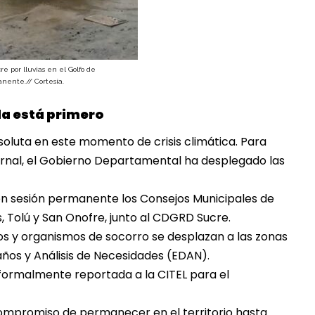
re por lluvias en el Golfo de
anente.// Cortesía.
da está primero
bsoluta en este momento de crisis climática. Para
ernal, el Gobierno Departamental ha desplegado las
en sesión permanente los Consejos Municipales de
 Tolú y San Onofre, junto al CDGRD Sucre.
cos y organismos de socorro se desplazan a las zonas
Daños y Análisis de Necesidades (EDAN).
o formalmente reportada a la CITEL para el
ompromiso de permanecer en el territorio hasta