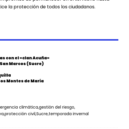
tice la protección de todos los ciudadanos.
as con el «clan Acuña»
n San Marcos (Sucre)
uilla
los Montes de María
rgencia climática
gestión del riesgo
va
protección civil
Sucre
temporada invernal