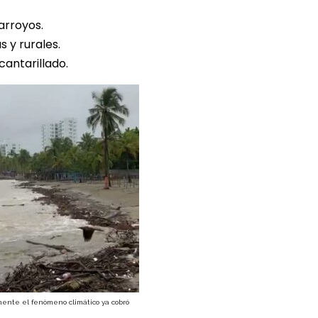
arroyos.
 y rurales.
cantarillado.
nte el fenómeno climático ya cobró