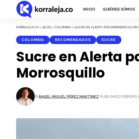
INICIO
QUIÉNES SÓMOS
KORRALEJA.CO
>
BLOG
>
COLOMBIA
>
SUCRE EN ALERTA POR EMERGENCIAS EN
COLOMBIA
RECOMENDADOS
SUCRE
Sucre en Alerta p
Morrosquillo
BY
ÁNGEL MIGUEL PÉREZ MARTÍNEZ
PUBLISHED FEBRERO 1