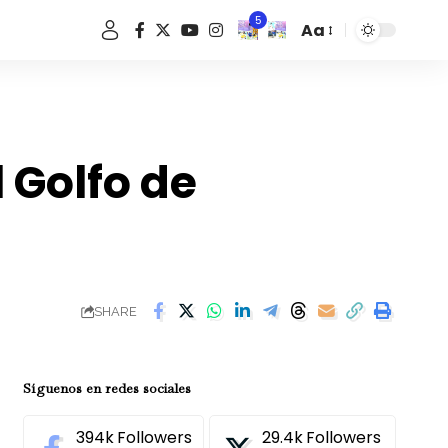
5
Aa
Font
Resizer
 Golfo de
SHARE
Síguenos en redes sociales
394k
Followers
29.4k
Followers