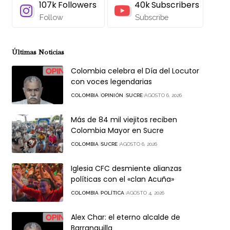
107k
Followers
40k
Subscribers
Follow
Subscribe
Últimas Noticias
Colombia celebra el Día del Locutor
con voces legendarias
COLOMBIA
OPINIÓN
SUCRE
AGOSTO 6, 2026
Más de 84 mil viejitos reciben
Colombia Mayor en Sucre
COLOMBIA
SUCRE
AGOSTO 6, 2026
Iglesia CFC desmiente alianzas
políticas con el «clan Acuña»
COLOMBIA
POLÍTICA
AGOSTO 4, 2026
Alex Char: el eterno alcalde de
Barranquilla