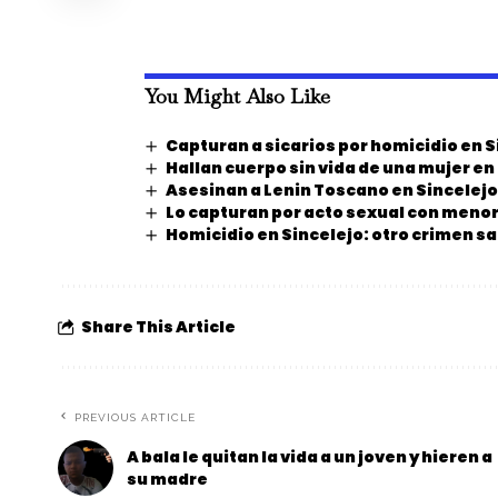
You Might Also Like
Capturan a sicarios por homicidio en S
Hallan cuerpo sin vida de una mujer e
Asesinan a Lenin Toscano en Sincelejo
Lo capturan por acto sexual con menor
Homicidio en Sincelejo: otro crimen s
Share This Article
PREVIOUS ARTICLE
A bala le quitan la vida a un joven y hieren a
su madre