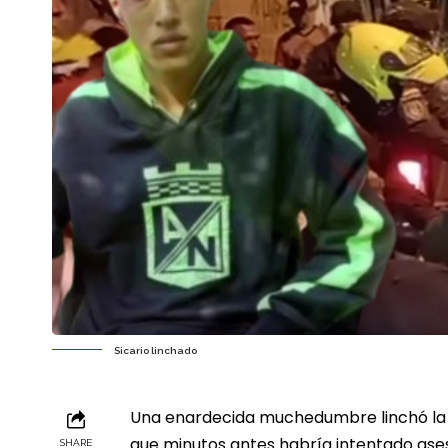
Sicario linchado
Una enardecida muchedumbre linchó la n
que minutos antes habría intentado ases
SHARE