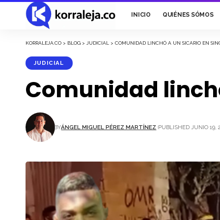
INICIO
QUIÉNES SÓMOS
KORRALEJA.CO
>
BLOG
>
JUDICIAL
>
COMUNIDAD LINCHÓ A UN SICARIO EN SIN
JUDICIAL
Comunidad linchó 
BY
ÁNGEL MIGUEL PÉREZ MARTÍNEZ
PUBLISHED JUNIO 19, 