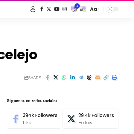
4
Aa
Font
Resizer
celejo
SHARE
Síguenos en redes sociales
394k
Followers
29.4k
Followers
Like
Follow