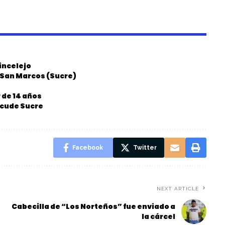
incelejo
n San Marcos (Sucre)
 de 14 años
acude Sucre
Facebook
Twitter
NEXT ARTICLE
Cabecilla de “Los Norteños” fue enviado a
la cárcel