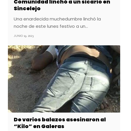
Comunidad linchó a un sicario en
Sincelejo
Una enardecida muchedumbre linchó la
noche de este lunes festivo a un…
JUNIO 19, 2023
De varios balazos asesinaron al
“Kilo” en Galeras