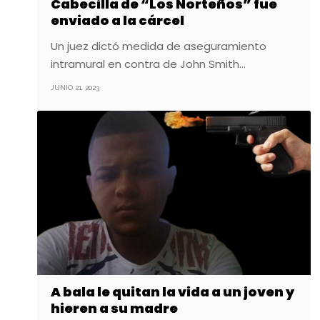
Cabecilla de “Los Norteños” fue
enviado a la cárcel
Un juez dictó medida de aseguramiento
intramural en contra de John Smith…
JUNIO 21, 2023
A bala le quitan la vida a un joven y
hieren a su madre