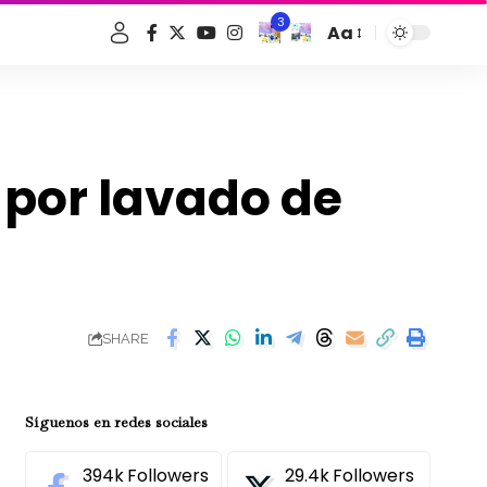
3
Aa
Font
Resizer
’ por lavado de
SHARE
Síguenos en redes sociales
394k
Followers
29.4k
Followers