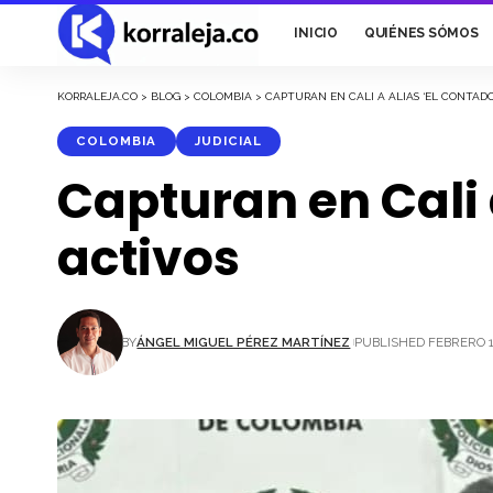
INICIO
QUIÉNES SÓMOS
KORRALEJA.CO
>
BLOG
>
COLOMBIA
>
CAPTURAN EN CALI A ALIAS ‘EL CONTADO
COLOMBIA
JUDICIAL
Capturan en Cali 
activos
BY
ÁNGEL MIGUEL PÉREZ MARTÍNEZ
PUBLISHED FEBRERO 1