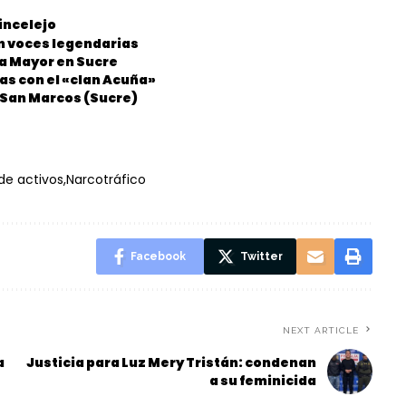
incelejo
on voces legendarias
ia Mayor en Sucre
as con el «clan Acuña»
n San Marcos (Sucre)
de activos
Narcotráfico
Facebook
Twitter
NEXT ARTICLE
a
Justicia para Luz Mery Tristán: condenan
a su feminicida