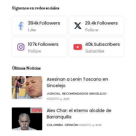
Síguenos en redes sociales
394k
Followers
29.4k
Followers
Like
Follow
107k
Followers
40k
Subscribers
Follow
Subscribe
Últimas Noticias
Asesinan a Lenin Toscano en
Sincelejo
JUDICIAL
RECOMENDADOS
SINCELEJO
AGOSTO 4, 2026
Alex Char: el eterno alcalde de
Barranquilla
COLOMBIA
OPINIÓN
AGOSTO 4, 2026