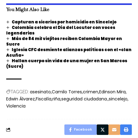
You Might Also Like
Capturan a sicarios por homicidio en Sincelejo
Colombia celebra el Día del Locutor con voces
legendarias
Más de 84 mil viejitos reciben Colombia Mayor en
Sucre
Iglesia CFC desmiente alianzas políticas con el «clan
Acuña»
Hallan cuerpo sin vida de una mujer en San Marcos
(Sucre)
asesinato
Camilo Torres
crimen
Edinson Mira
TAGGED:
Edwin Álvarez
Fiscalía
riña
seguridad ciudadana.
sincelejo
Violencia
Facebook