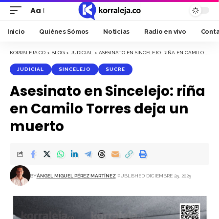
Aa
Font
Resizer
Inicio
Quiénes Sómos
Noticias
Radio en vivo
Cont
KORRALEJA.CO
>
BLOG
>
JUDICIAL
>
ASESINATO EN SINCELEJO: RIÑA EN CAMILO TORRES DEJA UN MUERTO
JUDICIAL
SINCELEJO
SUCRE
Asesinato en Sincelejo: riña
en Camilo Torres deja un
muerto
BY
ÁNGEL MIGUEL PÉREZ MARTÍNEZ
PUBLISHED DICIEMBRE 25, 2025