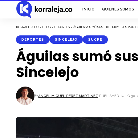
INICIO
QUIÉNES SÓMOS
KORRALEJA.CO
>
BLOG
>
DEPORTES
>
ÁGUILAS SUMÓ SUS TRES PRIMEROS PUNTO
DEPORTES
SINCELEJO
SUCRE
Águilas sumó sus 
Sincelejo
BY
ÁNGEL MIGUEL PÉREZ MARTÍNEZ
PUBLISHED JULIO 30, 