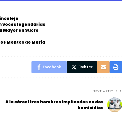
incelejo
on voces legendarias
ia Mayor en Sucre
los Montes de María
Facebook
Twitter
NEXT ARTICLE
A la cárcel tres hombres implicados en dos
homicidios