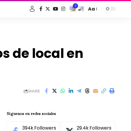
7
Aa
Font
Resizer
s de local en
SHARE
Síguenos en redes sociales
394k
Followers
29.4k
Followers