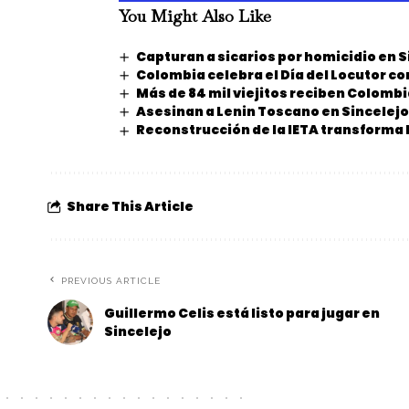
You Might Also Like
Capturan a sicarios por homicidio en S
Colombia celebra el Día del Locutor c
Más de 84 mil viejitos reciben Colomb
Asesinan a Lenin Toscano en Sincelejo
Reconstrucción de la IETA transforma 
Share This Article
PREVIOUS ARTICLE
Guillermo Celis está listo para jugar en
Sincelejo