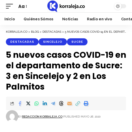
Aa
Font
Resizer
Inicio
Quiénes Sómos
Noticias
Radio en vivo
Cont
KORRALEJA.CO
>
BLOG
>
DESTACADAS
>
5 NUEVOS CASOS COVID-19 EN EL DEPARTAMENTO DE SUCRE: 3 EN SINCELEJO Y 2 EN LOS PALMITOS
DESTACADAS
SINCELEJO
SUCRE
5 nuevos casos COVID-19 en
el departamento de Sucre:
3 en Sincelejo y 2 en Los
Palmitos
BY
REDACCIÓN KORRALEJA.CO
PUBLISHED MAYO 28, 2020