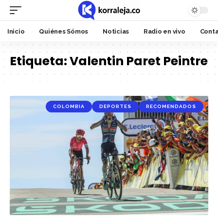
Inicio
Quiénes Sómos
Noticias
Radio en vivo
Cont
Etiqueta:
Valentin Paret Peintre
COLOMBIA
DEPORTES
RECOMENDADOS