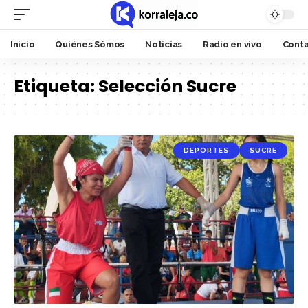
Inicio
Quiénes Sómos
Noticias
Radio en vivo
Cont
Etiqueta:
Selección Sucre
DEPORTES
SUCRE