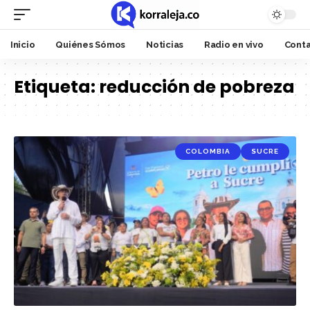
Inicio
Quiénes Sómos
Noticias
Radio en vivo
Cont
Etiqueta:
reducción de pobreza
COLOMBIA
SUCRE