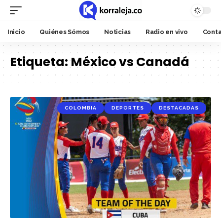
Inicio
Quiénes Sómos
Noticias
Radio en vivo
Cont
Etiqueta:
México vs Canadá
COLOMBIA
DEPORTES
DESTACADAS