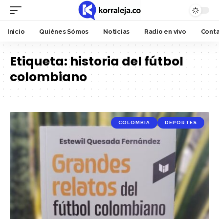
Inicio
Quiénes Sómos
Noticias
Radio en vivo
Cont
Etiqueta:
historia del fútbol
colombiano
COLOMBIA
DEPORTES