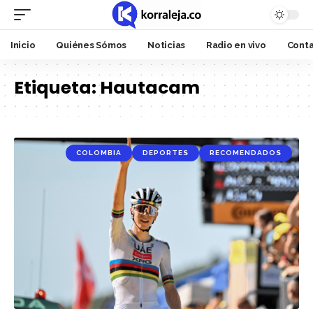
Inicio
Quiénes Sómos
Noticias
Radio en vivo
Cont
Etiqueta:
Hautacam
COLOMBIA
DEPORTES
RECOMENDADOS