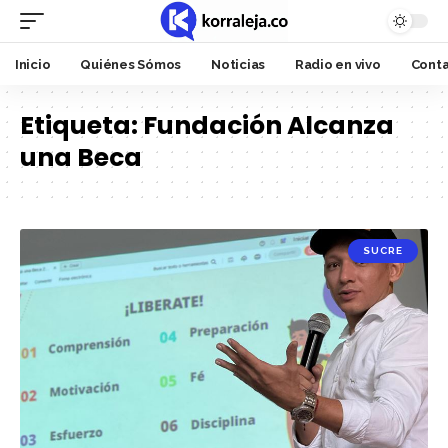
Inicio
Quiénes Sómos
Noticias
Radio en vivo
Cont
Etiqueta:
Fundación Alcanza
una Beca
SUCRE