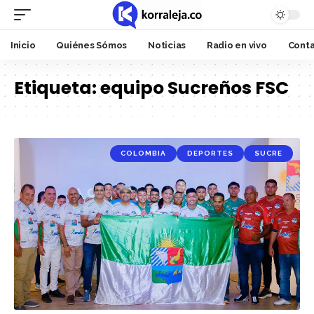
Inicio
Quiénes Sómos
Noticias
Radio en vivo
Cont
Etiqueta:
equipo Sucreños FSC
COLOMBIA
DEPORTES
SUCRE