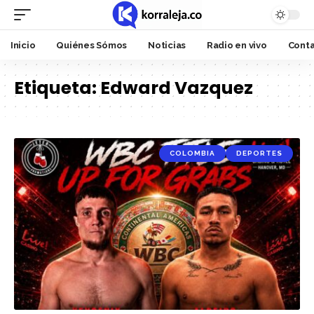
Inicio
Quiénes Sómos
Noticias
Radio en vivo
Cont
Etiqueta:
Edward Vazquez
COLOMBIA
DEPORTES