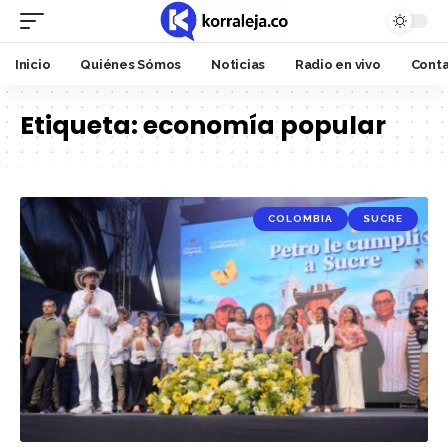
Inicio
Quiénes Sómos
Noticias
Radio en vivo
Cont
Etiqueta:
economía popular
COLOMBIA
SUCRE