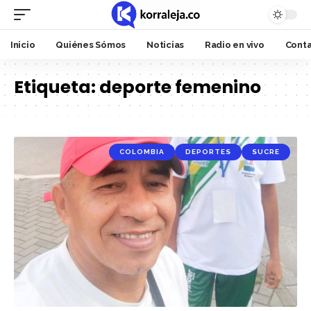
Inicio
Quiénes Sómos
Noticias
Radio en vivo
Cont
Etiqueta:
deporte femenino
COLOMBIA
DEPORTES
SUCRE