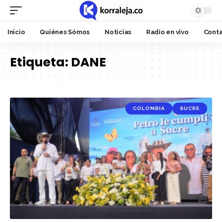
Inicio
Quiénes Sómos
Noticias
Radio en vivo
Cont
Etiqueta:
DANE
COLOMBIA
SUCRE