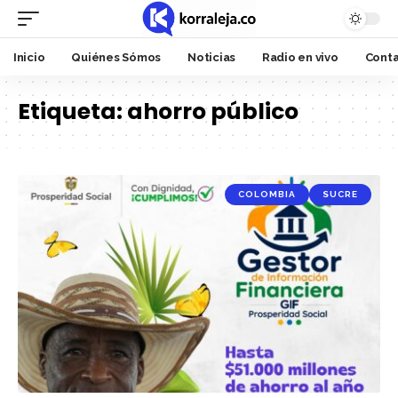
Inicio
Quiénes Sómos
Noticias
Radio en vivo
Cont
Etiqueta:
ahorro público
COLOMBIA
SUCRE