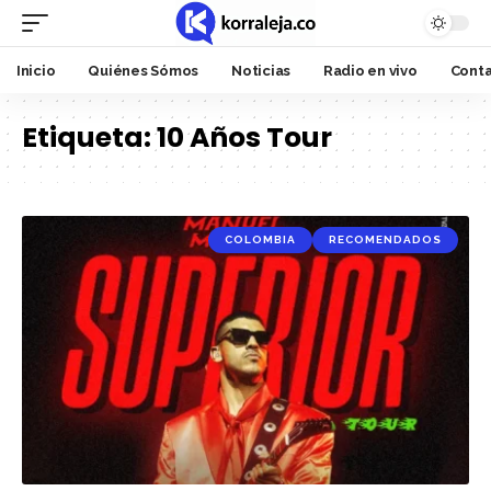
Inicio
Quiénes Sómos
Noticias
Radio en vivo
Cont
Etiqueta:
10 Años Tour
COLOMBIA
RECOMENDADOS